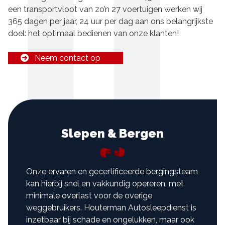
een transportvloot van zo’n 27 voertuigen werken wij
365 dagen per jaar, 24 uur per dag aan ons belangrijkste
doel: het optimaal bedienen van onze klanten!
Neem contact op
Slepen & Bergen
Onze ervaren en gecertificeerde bergingsteam
kan hierbij snel en vakkundig opereren, met
minimale overlast voor de overige
weggebruikers. Houterman Autosleepdienst is
inzetbaar bij schade en ongelukken, maar ook